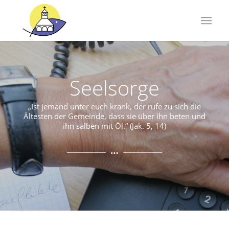
Seelsorge
„Ist jemand unter euch krank, der rufe zu sich die
Ältesten der Gemeinde, dass sie über ihn beten und
ihn salben mit Öl.“ (Jak. 5, 14)